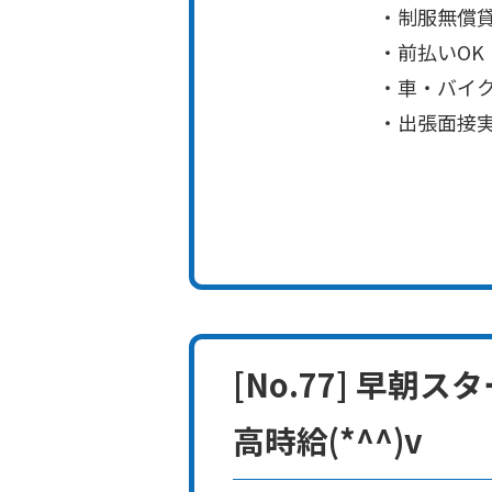
・制服無償
・前払いOK
・車・バイク通
・出張面接
[No.77] 早
高時給(*^^)v