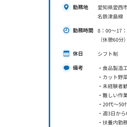
勤務地
愛知県愛西
名鉄津島線
勤務時間
8：00～17：
（休憩60分
休日
シフト制
備考
・食品製造
・カット野
・未経験者歓迎
・難しい作
・20代～5
・週3日から
・扶養内勤