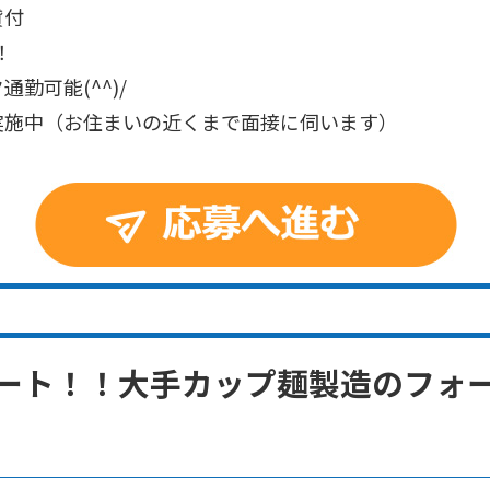
貸付
！
勤可能(^^)/
実施中（お住まいの近くまで面接に伺います）
朝スタート！！大手カップ麺製造のフ